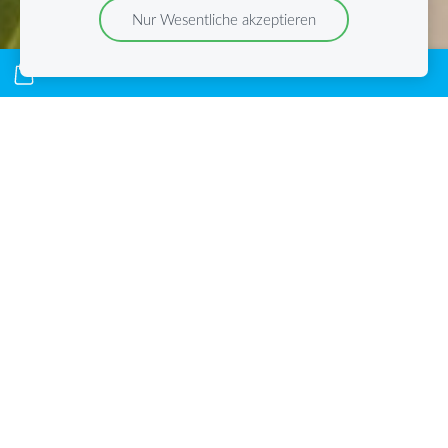
Nur Wesentliche akzeptieren
Ihre Tour mit Rotcha Tours –
So läuft ein Tag mit uns ab
Sie können Ihre Tour gerne
individuell
auf sich zuschneiden lassen
und
eine ganz private Tour mit uns
buchen.
Alternativ bieten wir auch
Gruppentouren
an, bei denen
mindestens 4 bis maximal 14
Personen gemeinsam unterwegs sind.